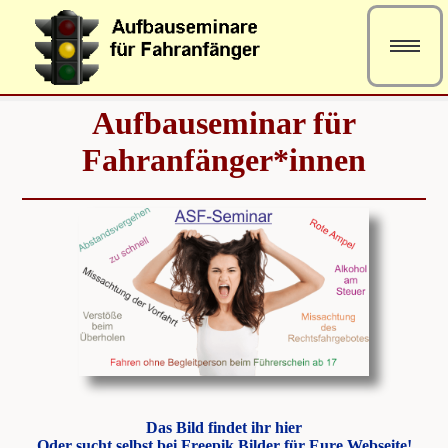
Aufbauseminar
Aufbauseminar für
Fahranfänger*innen
FS-Eintragung / ASF-Anfragen
Das Bild findet ihr hier
Oder sucht selbst bei Freepik Bilder für Eure Webseite!